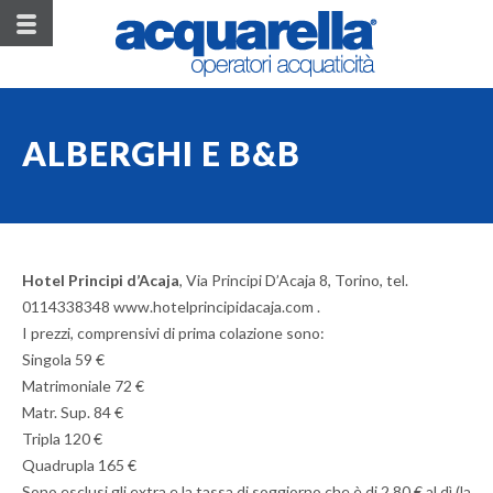
ALBERGHI E B&B
Hotel Principi d’Acaja
, Via Principi D’Acaja 8, Torino, tel.
0114338348 www.hotelprincipidacaja.com .
I prezzi, comprensivi di prima colazione sono:
Singola 59 €
Matrimoniale 72 €
Matr. Sup. 84 €
Tripla 120 €
Quadrupla 165 €
Sono esclusi gli extra e la tassa di soggiorno che è di 2,80 € al dì (la